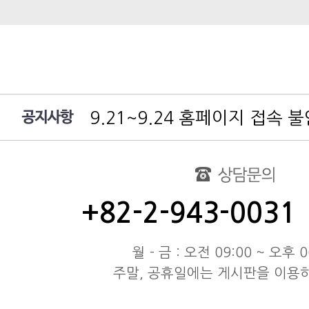
9.21~9.24 홈페이지 접속 
여름 휴가 배송 지연 안내
대림엔터프라이즈 공지
test
동해물과 백두산이 마르고 닳도
+82-2-943-0031
동해물과 백두산이 마르고 닳도
동해물과 백두산이 마르고 닳도
월 - 금 : 오전 09:00 ~ 오후 0
주말, 공휴일에는 게시판을 이용