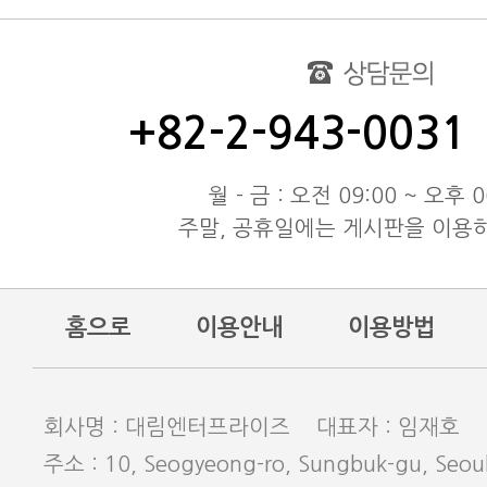
여름 휴가 배송 지연 안내
대림엔터프라이즈 공지
test
동해물과 백두산이 마르고 닳도
+82-2-943-0031
동해물과 백두산이 마르고 닳도
동해물과 백두산이 마르고 닳도
월 - 금 : 오전 09:00 ~ 오후 0
주말, 공휴일에는 게시판을 이용
홈으로
이용안내
이용방법
회사명 : 대림엔터프라이즈 대표자 : 임재호
주소 : 10, Seogyeong-ro, Sungbuk-gu, Seoul