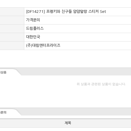
[DF14271] 프랭키와 친구들 얌얌말랑 스티커 Set
가격문의
드림플러스
대한민국
(주)대림엔터프라이즈
위 상품과 관련된 상품이 없습니다.
제목