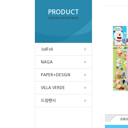
PRODUCT
DAELIM ENTERPRISE
JuliFoli
NAGA
PAPER+DESIGN
VILLA VERDE
드림팬시