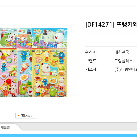
[DF14271] 프랭키
원산지:
대한민국
브랜드:
드림플러스
제조사:
(주)대림엔