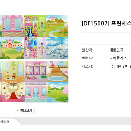
[DF15607] 프린세
원산지:
대한민국
브랜드:
드림플러스
제조사:
(주)대림엔