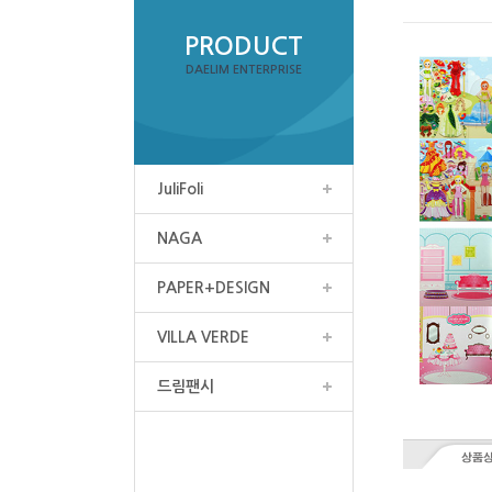
PRODUCT
DAELIM ENTERPRISE
JuliFoli
NAGA
PAPER+DESIGN
VILLA VERDE
드림팬시