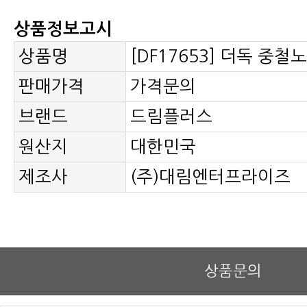
상품정보고시
상품명
[DF17653] 더독 중철
판매가격
가격문의
브랜드
드림플러스
원산지
대한민국
제조사
(주)대림엔터프라이즈
상품문의