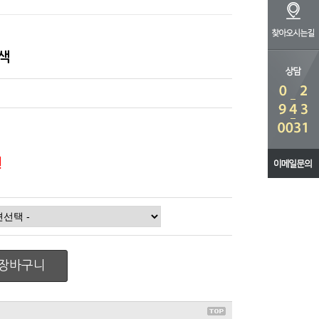
8색
원
장바구니