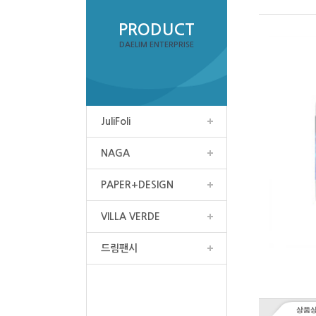
PRODUCT
DAELIM ENTERPRISE
JuliFoli
NAGA
PAPER+DESIGN
VILLA VERDE
드림팬시