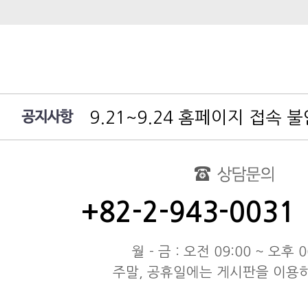
9.21~9.24 홈페이지 접속 
여름 휴가 배송 지연 안내
대림엔터프라이즈 공지
test
동해물과 백두산이 마르고 닳도
+82-2-943-0031
동해물과 백두산이 마르고 닳도
동해물과 백두산이 마르고 닳도
월 - 금 : 오전 09:00 ~ 오후 0
주말, 공휴일에는 게시판을 이용