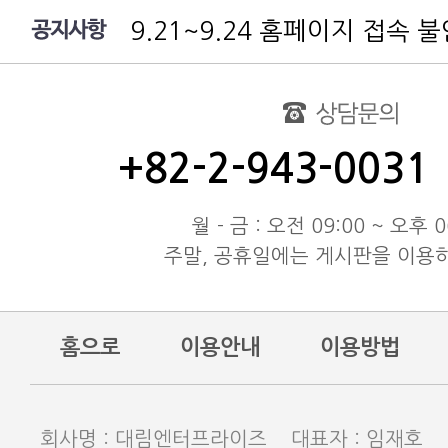
9.21~9.24 홈페이지 접속 
여름 휴가 배송 지연 안내
대림엔터프라이즈 공지
test
동해물과 백두산이 마르고 닳도
+82-2-943-0031
동해물과 백두산이 마르고 닳도
동해물과 백두산이 마르고 닳도
월 - 금 : 오전 09:00 ~ 오후 0
주말, 공휴일에는 게시판을 이용
홈으로
이용안내
이용방법
회사명 : 대림엔터프라이즈 대표자 : 임재호