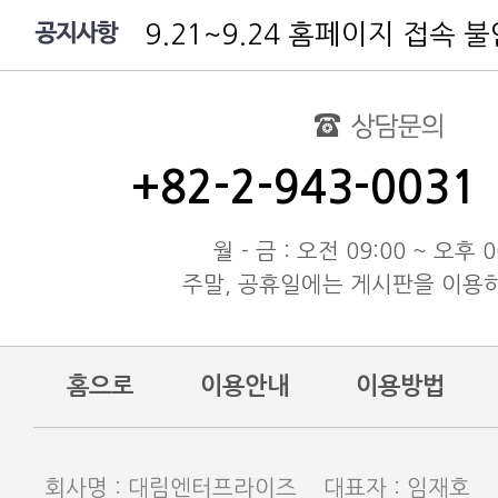
9.21~9.24 홈페이지 접속 
여름 휴가 배송 지연 안내
대림엔터프라이즈 공지
test
동해물과 백두산이 마르고 닳도
+82-2-943-0031
동해물과 백두산이 마르고 닳도
동해물과 백두산이 마르고 닳도
월 - 금 : 오전 09:00 ~ 오후 0
주말, 공휴일에는 게시판을 이용
홈으로
이용안내
이용방법
회사명 : 대림엔터프라이즈 대표자 : 임재호