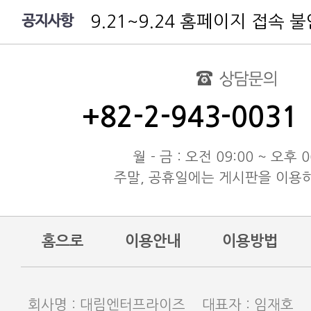
9.21~9.24 홈페이지 접속 
여름 휴가 배송 지연 안내
대림엔터프라이즈 공지
test
동해물과 백두산이 마르고 닳도
+82-2-943-0031
동해물과 백두산이 마르고 닳도
동해물과 백두산이 마르고 닳도
월 - 금 : 오전 09:00 ~ 오후 0
주말, 공휴일에는 게시판을 이용
홈으로
이용안내
이용방법
회사명 : 대림엔터프라이즈 대표자 : 임재호